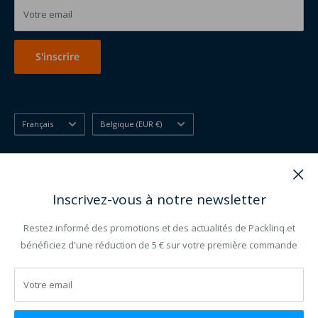
Votre email
Autres personnalisé
S'inscrire
Langue
Pays/région
Français
Belgique (EUR €)
Nous suivre
Inscrivez-vous à notre newsletter
Restez informé des promotions et des actualités de Packlinq et
Nous acceptons
bénéficiez d'une réduction de 5 € sur votre première commande
Votre email