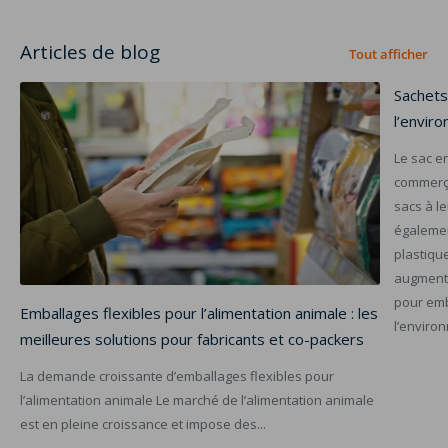
Articles de blog
Tout afficher
Sachets
l’envir
Le sac en
commerçan
sacs à le
égalemen
plastiqu
augmenté
pour emb
Emballages flexibles pour l’alimentation animale : les
l’enviro
meilleures solutions pour fabricants et co-packers
La demande croissante d’emballages flexibles pour
l’alimentation animale Le marché de l’alimentation animale
est en pleine croissance et impose des...